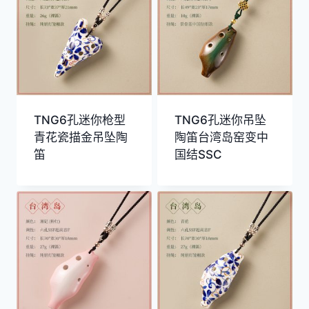
TNG6孔迷你枪型
TNG6孔迷你吊坠
青花瓷描金吊坠陶
陶笛台湾岛窑变中
笛
国结SSC